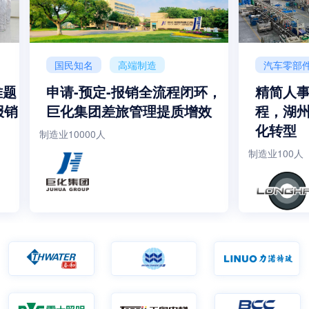
国民知名
高端制造
汽车零部
集团企业
难题
申请-预定-报销全流程闭环，
精简人
报销
巨化集团差旅管理提质增效
程，湖
化转型
制造业
10000人
制造业
100人